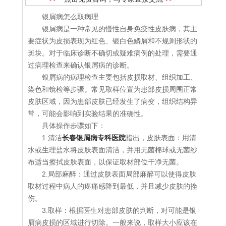
银屑病怎么取病理
银屑病是一种常见的慢性自身免疫性皮肤病，其主
要症状为皮损表现为红色、银白色鳞屑和不规则形状的
斑块。对于临床诊断不确切或疑难病例的处理，需要通
过病理检查来确认银屑病的诊断。
银屑病的病理检查主要包括皮损取材、组织加工、
染色和镜检等步骤。常见取样位置为患部皮损周围正常
皮肤区域，因为患部皮肤已经发生了病变，组织结构异
常，可能会影响到实验结果的准确性。
具体操作步骤如下：
1.清洁
长春银屑病专科医院
指出，皮肤表面：用清
水或生理盐水将皮肤表面清洁，并用无菌棉球或无菌纱
布适当擦拭皮肤表面，以保证取材部位干净无菌。
2.局部麻醉：通过皮肤表面局部麻醉可以使得皮肤
取材过程中病人的疼痛感降到最低，并且减少皮肤的挫
伤。
3.取样：根据医生对患部皮肤的判断，对可能是银
屑病皮损的区域进行切除。一般来说，取样大小应该在