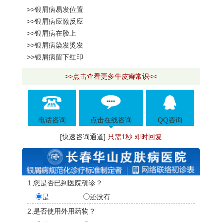
>>银屑病易发位置
>>银屑病应激反应
>>银屑病在脸上
>>银屑病染发烫发
>>银屑病留下红印
>>点击查看更多牛皮癣常识<<
电话咨询
点击在线咨询
QQ咨询
[快速咨询通道]
只需1秒 即时回复
1.您是否已到医院确诊？
是
还没有
2.是否使用外用药物？