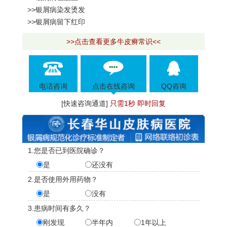
>>银屑病染发烫发
>>银屑病留下红印
>>点击查看更多牛皮癣常识<<
电话咨询
点击在线咨询
QQ咨询
[快速咨询通道]
只需1秒 即时回复
1.您是否已到医院确诊？
是
还没有
2.是否使用外用药物？
是
没有
3.患病时间有多久？
刚发现
半年内
1年以上