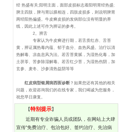
经 热盛有关;阳明主面，面部皮损标志着阳明胃经热盛;
脾主四肢，脾与胃以膜相连，四肢皮损多，则说明脾胃
两经阳热偏盛。牛皮癣皮损的发病部位没有明显的界
线，因此上述可作为辨证的参考。
2。辨舌
专家认为牛皮癣进行期，若舌质红赤、舌苔
黄，辨证属热毒内蕴、郁于血分、血热风盛。治疗以清
热解毒、凉血息风为法。若舌苔黄腻，为湿热化毒，加
土茯苓、苦参除湿解毒。若舌红少苔，为湿热伤阴，加
玄参、麦冬、沙参清热益阴等等
红皮病型银屑病西医诊断
？如果您还有其他的相关
问题，欢迎咨询我们的在线专家，我们竭诚为您服务，
祝您早日康复。
特别提示
【
】
近期有专业诈骗人员或团队，在网站上大肆
宣传“免费治疗、包治包好、签约治疗、先治病