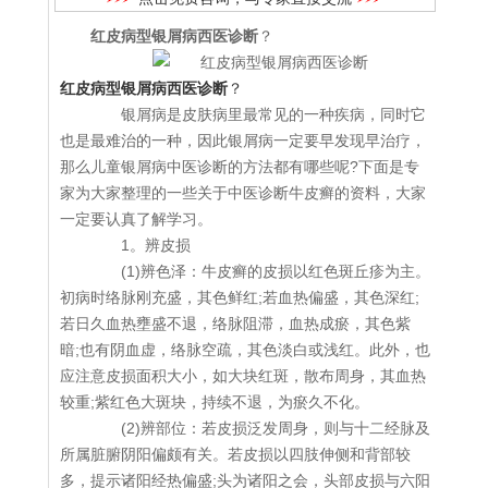
红皮病型银屑病西医诊断
？
红皮病型银屑病西医诊断
？
银屑病是皮肤病里最常见的一种疾病，同时它
也是最难治的一种，因此银屑病一定要早发现早治疗，
那么儿童银屑病中医诊断的方法都有哪些呢?下面是专
家为大家整理的一些关于中医诊断牛皮癣的资料，大家
一定要认真了解学习。
1。辨皮损
(1)辨色泽：牛皮癣的皮损以红色斑丘疹为主。
初病时络脉刚充盛，其色鲜红;若血热偏盛，其色深红;
若日久血热壅盛不退，络脉阻滞，血热成瘀，其色紫
暗;也有阴血虚，络脉空疏，其色淡白或浅红。此外，也
应注意皮损面积大小，如大块红斑，散布周身，其血热
较重;紫红色大斑块，持续不退，为瘀久不化。
(2)辨部位：若皮损泛发周身，则与十二经脉及
所属脏腑阴阳偏颇有关。若皮损以四肢伸侧和背部较
多，提示诸阳经热偏盛;头为诸阳之会，头部皮损与六阳